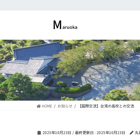
コ
ナ
ン
ビ
テ
ゲ
ン
ー
ツ
シ
に
ョ
移
ン
動
に
移
動
HOME
お知らせ
【国際交流】台湾の高校との交流
2025年10月23日
/ 最終更新日 :
2025年10月23日
丸