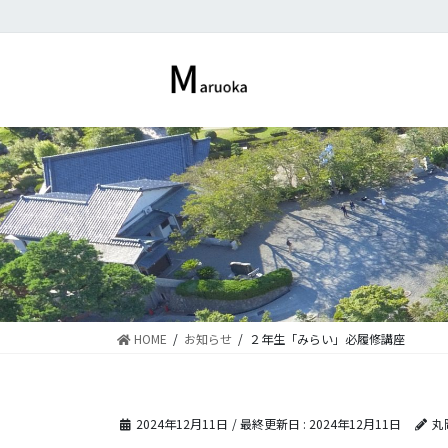
コ
ナ
ン
ビ
テ
ゲ
ン
ー
ツ
シ
に
ョ
移
ン
動
に
移
動
HOME
お知らせ
２年生「みらい」必履修講座
2024年12月11日
/ 最終更新日 :
2024年12月11日
丸