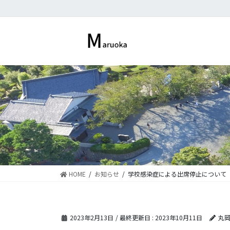
コ
ナ
ン
ビ
テ
ゲ
ン
ー
ツ
シ
に
ョ
移
ン
動
に
移
動
HOME
お知らせ
学校感染症による出席停止について
2023年2月13日
/ 最終更新日 :
2023年10月11日
丸