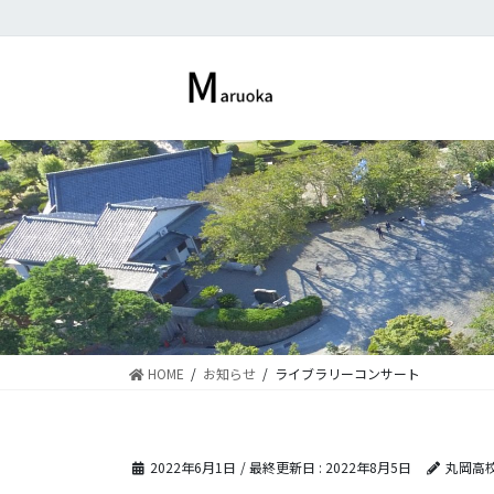
コ
ナ
ン
ビ
テ
ゲ
ン
ー
ツ
シ
に
ョ
移
ン
動
に
移
動
HOME
お知らせ
ライブラリーコンサート
2022年6月1日
/ 最終更新日 :
2022年8月5日
丸岡高