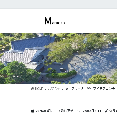
コ
ナ
ン
ビ
テ
ゲ
ン
ー
ツ
シ
に
ョ
移
ン
動
に
移
動
HOME
お知らせ
福井アリーナ「学生アイデアコンテ
2026年3月27日
/ 最終更新日 :
2026年3月27日
丸岡