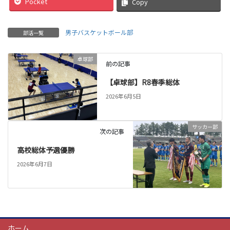
Pocket
Copy
男子バスケットボール部
部活一覧
卓球部
前の記事
【卓球部】R8春季総体
2026年6月5日
サッカー部
次の記事
高校総体予選優勝
2026年6月7日
ホーム